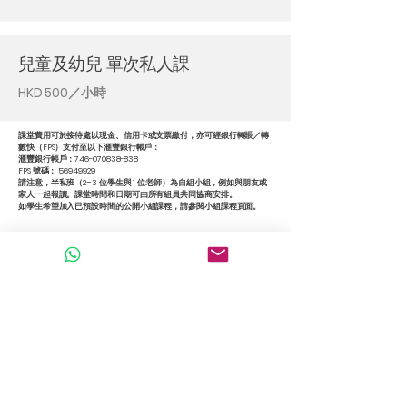
兒童及幼兒 單次私人課
HKD 500／小時
課堂費用可於接待處以現金、信用卡或支票繳付，亦可經銀行轉賬／轉
數快（FPS）支付至以下滙豐銀行帳戶：
滙豐銀行帳戶：746-070838-838
FPS 號碼： 56949929
請注意，半私班（2–3 位學生與 1 位老師）為自組小組，例如與朋友或
家人一起報讀。課堂時間和日期可由所有組員共同協商安排。
如學生希望加入已預設時間的公開小組課程，請參閱小組課程頁面。
Whatsapp +852
56949929
info@portuguese.hk