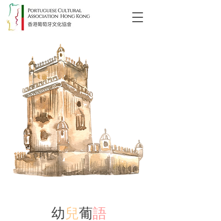
幼
兒
葡
語