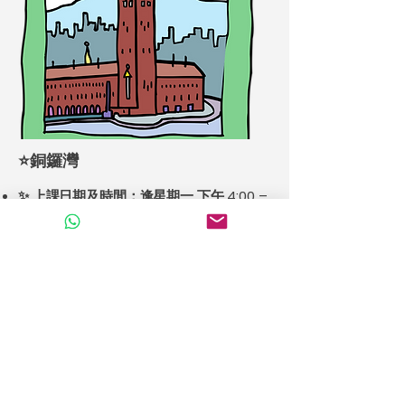
⭐️銅鑼灣
✨ 上課日期及時間：逢星期一 下午 4:00 –
5:00
📍 上課地點：銅鑼灣中心 8 樓 兒童房
👩‍🏫 任教老師：Irene 老師
📘 課本／教材：Portuguese for Pre
Schooler – Level 1
🌱 語言程度：初級（A1，適合 3–5 歲）